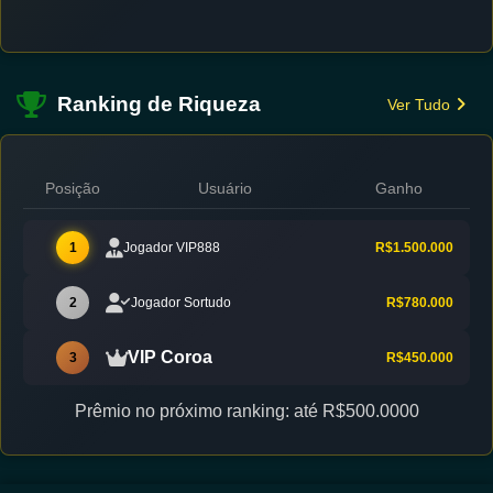
Ranking de Riqueza
Ver Tudo
Posição
Usuário
Ganho
1
Jogador VIP888
R$1.500.000
2
Jogador Sortudo
R$780.000
VIP Coroa
3
R$450.000
Prêmio no próximo ranking: até R$500.0000