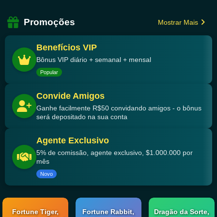
Promoções
Mostrar Mais
Benefícios VIP
Bônus VIP diário + semanal + mensal
Popular
Convide Amigos
Ganhe facilmente R$50 convidando amigos - o bônus
será depositado na sua conta
Agente Exclusivo
5% de comissão, agente exclusivo, $1.000.000 por
mês
Novo
Fortune Tiger,
Fortune Rabbit,
Dragão da Sorte,