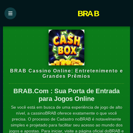
BRAB Cassino Online: Entretenimento e
Grandes Prêmios
BRAB.Com : Sua Porta de Entrada
para Jogos Online
Se você está em busca de uma experiência de jogo de alto
nível, a cassinoBRAB oferece exatamente o que você
precisa. O processo de Cadastro noBRAB é notavelmente
simples e projetado para facilitar seu acesso ao mundo dos
jogos e apostas. Para iniciar, visite a página oficial doBRAB e