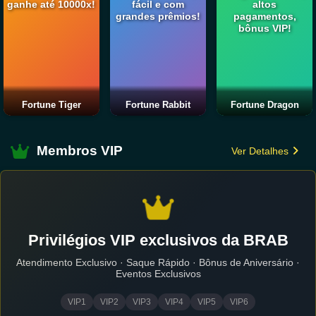
ganhe até 10000x!
fácil e com
altos
grandes prêmios!
pagamentos,
bônus VIP!
Fortune Tiger
Fortune Rabbit
Fortune Dragon
Membros VIP
Ver Detalhes
Privilégios VIP exclusivos da BRAB
Atendimento Exclusivo · Saque Rápido · Bônus de Aniversário ·
Eventos Exclusivos
VIP1
VIP2
VIP3
VIP4
VIP5
VIP6