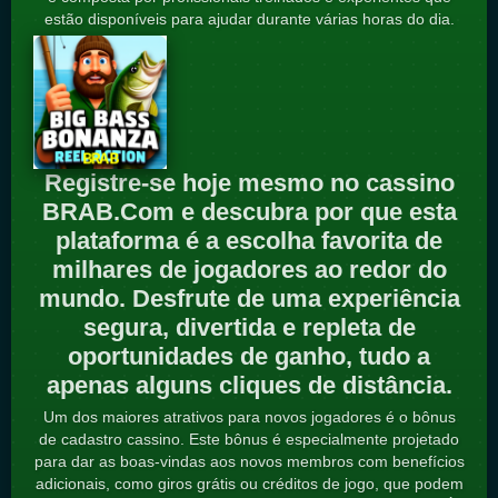
estão disponíveis para ajudar durante várias horas do dia.
Registre-se hoje mesmo no cassino
BRAB.Com e descubra por que esta
plataforma é a escolha favorita de
milhares de jogadores ao redor do
mundo. Desfrute de uma experiência
segura, divertida e repleta de
oportunidades de ganho, tudo a
apenas alguns cliques de distância.
Um dos maiores atrativos para novos jogadores é o bônus
de cadastro cassino. Este bônus é especialmente projetado
para dar as boas-vindas aos novos membros com benefícios
adicionais, como giros grátis ou créditos de jogo, que podem