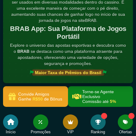
ser usados em diversas modalidades dentro do cassino. É
uma excelente maneira de começar com o pé direito,
aumentando suas chances de ganhar logo no início de sua
jornada de jogos na siteBRAB.
BRAB App: Sua Plataforma de Jogos
Portátil
Explore o universo das apostas esportivas e descubra como
o
BRAB
se destaca como uma plataforma atraente para
apostadores, oferecendo uma variedade de opções,
segurança e promoções.
Maior Taxa de Prêmios do Brasil
Torne-se Agente
Convide Amigos
Exclusivo
Ganhe
R$50
de Bônus
Comissão até
5%
Início
Promoções
VIP
Ranking
Ofertas